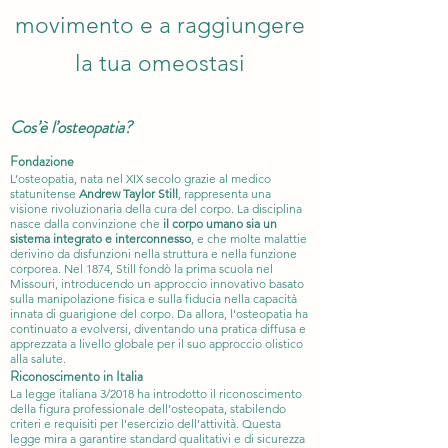
movimento e a raggiungere
la tua omeostasi
Cos’è l’osteopatia?
Fo
ndazione
L’osteopatia, nata nel XIX secolo grazie al medico
statunitense
Andrew Taylor Still
, rappresenta una
visione rivoluzionaria della cura del corpo. La disciplina
nasce dalla convinzione che
il corpo umano sia un
sistema integrato e interconnesso
, e che molte malattie
derivino da disfunzioni nella struttura e nella funzione
corporea. Nel 1874, Still fondò la prima scuola nel
Missouri, introducendo un approccio innovativo basato
sulla manipolazione fisica e sulla fiducia nella capacità
innata di guarigione del corpo. Da allora, l’osteopatia ha
continuato a evolversi, diventando una pratica diffusa e
apprezzata a livello globale per il suo approccio olistico
alla salute.
Riconoscimento in Italia
La legge italiana 3/2018 ha introdotto il riconoscimento
della figura professionale dell’osteopata, stabilendo
criteri e requisiti per l’esercizio dell’attività. Questa
legge mira a garantire standard qualitativi e di sicurezza